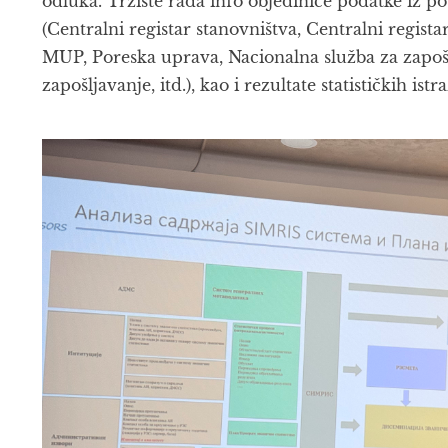
odluka. Tržište rada info objediniće podatke iz pos
(Centralni registar stanovništva, Centralni regist
MUP, Poreska uprava, Nacionalna služba za zapošl
zapošljavanje, itd.), kao i rezultate statističkih istr