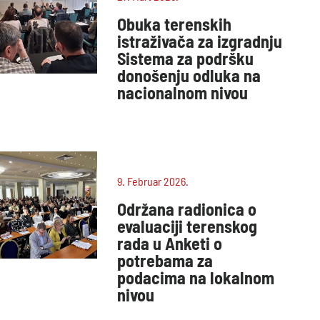
Obuka terenskih
istraživača za izgradnju
Sistema za podršku
donošenju odluka na
nacionalnom nivou
9. Februar 2026.
Održana radionica o
evaluaciji terenskog
rada u Anketi o
potrebama za
podacima na lokalnom
nivou