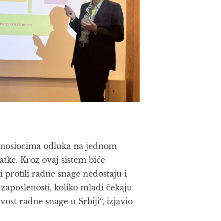
 donosiocima odluka na jednom
ke. Kroz ovaj sistem biće
 profili radne snage nedostaju i
 zaposlenosti, koliko mladi čekaju
vost radne snage u Srbiji“, izjavio