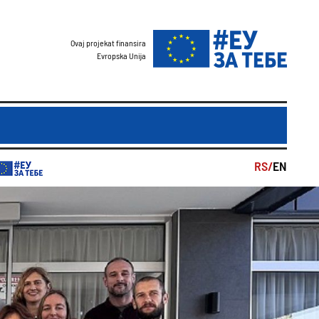
Ovaj projekat finansira
Evropska Unija
RS/
EN