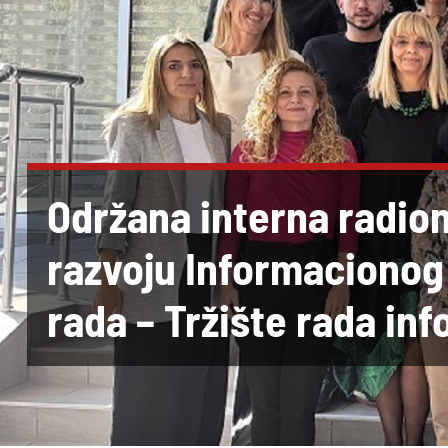
Održana interna radio
razvoju Informacionog 
rada – Tržište rada inf