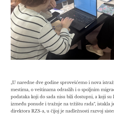
„U naredne dve godine sprovešćemo i nova istra
mestima, o veštinama odraslih i o spoljnim migra
podataka koji do sada nisu bili dostupni, a koji su
između ponude i tražnje na tržištu rada“, istakla 
direktora RZS-a, u čijoj je nadležnosti razvoj sist