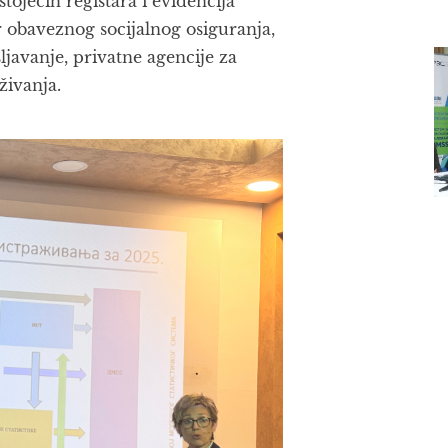
tojećih registara i evidencija
ar obaveznog socijalnog osiguranja,
javanje, privatne agencije za
aživanja.