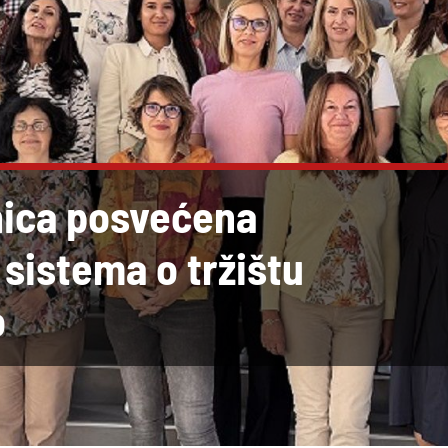
nica posvećena
sistema o tržištu
o