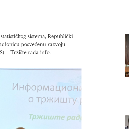
atističkog sistema, Republički
 radionicu posvećenu razvoju
 – Tržište rada info.