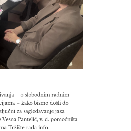
živanja – o slobodnim radnim
cijama – kako bismo došli do
 ključni za sagledavanje jaza
je Vesna Pantelić, v. d. pomoćnika
ema Tržište rada info.