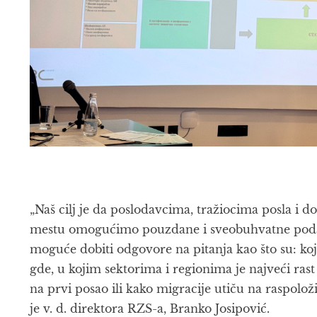
„Naš cilj je da poslodavcima, tražiocima posla i
mestu omogućimo pouzdane i sveobuhvatne podat
moguće dobiti odgovore na pitanja kao što su: koji
gde, u kojim sektorima i regionima je najveći rast
na prvi posao ili kako migracije utiču na raspoloži
je v. d. direktora RZS-a, Branko Josipović.